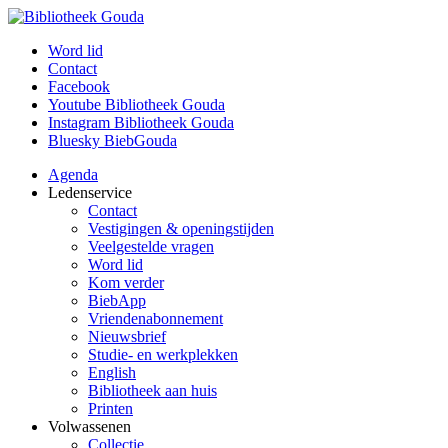
Word lid
Contact
Facebook
Youtube Bibliotheek Gouda
Instagram Bibliotheek Gouda
Bluesky BiebGouda
Agenda
Ledenservice
Contact
Vestigingen & openingstijden
Veelgestelde vragen
Word lid
Kom verder
BiebApp
Vriendenabonnement
Nieuwsbrief
Studie- en werkplekken
English
Bibliotheek aan huis
Printen
Volwassenen
Collectie