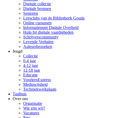
Digitale collectie
Digitale bronnen
Senioren
Leesclubs van de Bibliotheek Gouda
Online cursussen
Informatiepunt Digitale Overheid
Hulp bij digitale vaardigheden
Schrijverscommunity
Levende Verhalen
Auteursbezoeken
Jeugd
Collectie
0-4 jaar
4-12 jaar
12-18 jaar
Educatie
VoorleesExpress
Mediawijsheid
Techniekwerkplaats
Taalhuis
Over ons
Organisatie
Wie zijn wij?
Vacatures
Pers