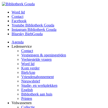
Word lid
Contact
Facebook
Youtube Bibliotheek Gouda
Instagram Bibliotheek Gouda
Bluesky BiebGouda
Agenda
Ledenservice
Contact
Vestigingen & openingstijden
Veelgestelde vragen
Word lid
Kom verder
BiebApp
Vriendenabonnement
Nieuwsbrief
Studie- en werkplekken
English
Bibliotheek aan huis
Printen
Volwassenen
Collectie