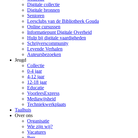
Digitale collectie
Digitale bronnen
Senioren
Leesclubs van de Bibliotheek Gouda
Online cursussen
Informatiepunt Digitale Overheid
Hulp bij digitale vaardigheden
Schrijverscommunity
Levende Verhalen
Auteursbezoeken
Jeugd
Collectie
0-4 jaar
4-12 jaar
12-18 jaar
Educatie
VoorleesExpress
Mediawijsheid
Techniekwerkplaats
Taalhuis
Over ons
Organisatie
Wie zijn wij?
Vacatures
Pers