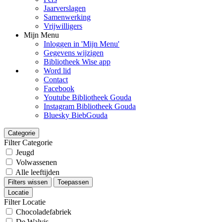
Jaarverslagen
Samenwerking
Vrijwilligers
Mijn Menu
Inloggen in 'Mijn Menu'
Gegevens wijzigen
Bibliotheek Wise app
Word lid
Contact
Facebook
Youtube Bibliotheek Gouda
Instagram Bibliotheek Gouda
Bluesky BiebGouda
Categorie
Filter Categorie
Jeugd
Volwassenen
Alle leeftijden
Filters wissen
Toepassen
Locatie
Filter Locatie
Chocoladefabriek
De Walvis