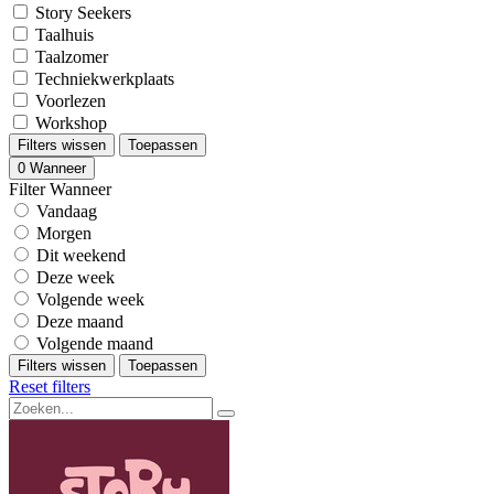
Story Seekers
Taalhuis
Taalzomer
Techniekwerkplaats
Voorlezen
Workshop
Filters wissen
Toepassen
0
Wanneer
Filter Wanneer
Vandaag
Morgen
Dit weekend
Deze week
Volgende week
Deze maand
Volgende maand
Filters wissen
Toepassen
Reset filters